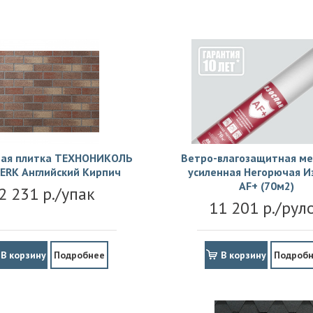
ая плитка ТЕХНОНИКОЛЬ
Ветро-влагозащитная м
ERK Английский Кирпич
усиленная Негорючая И
АF+ (70м2)
2 231 р./упак
11 201 р./рул
В корзину
Подробнее
В корзину
Подроб