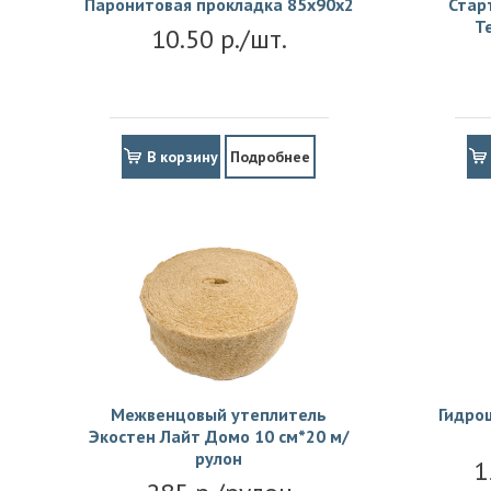
Паронитовая прокладка 85x90x2
Стар
Т
10.50 р./шт.
В корзину
Подробнее
Межвенцовый утеплитель
Гидро
Экостен Лайт Домо 10 см*20 м/
рулон
1