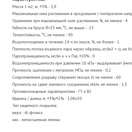
Масса 1 м2, кг, ±5% - 1,0
Максимальная сила растяжения в продольном / поперечном напр
Удлинение при максимальной силе растяжения, %, не менее - 4
Гибкость на брусе R=25 мм, ⁰С, не выше - -25
Теплостойкость, ⁰С, не менее - 90
Водопоглощение в течение 24 ч по массе, %, не более - 1
Плотность потока водяного пара через образец, кг/(м2 × с), не б
Паропроницаемость, мг/(м х ч х Па), ±20% - 0
Водонепроницаемость при давлении 10 кПа - выдерживает (мет
Прочность сцепления с металлом, МПа, не менее - 0,2
Сопротивление разрыву стержнем гвоздя, Н, не менее - 60
Прочность на сдвиг клеевого соединения, кН/м, не менее - 1,5
Противопожарные характеристики - Г3 и В2
Ширина / длина, м, ±3%/±2% - 1,08х30
Тип защитного покрытия:
верх - Al-фольга
низ - легкосъемная пленка