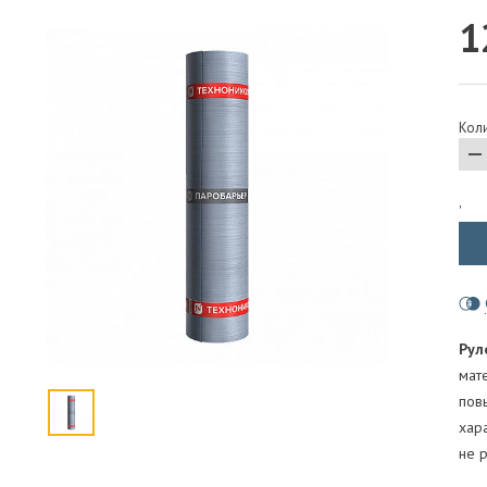
1
ПАРОИЗОЛЯЦИЯ И ГИДРОВЕТРОЗАЩИТА
ОГНЕЗАЩИТА, МАТЫ
ФАСАД
Коли
СТРОИТЕЛЬНАЯ ХИМИЯ
КРЕПЕЖИ
ГИДРОШПОНКИ
'
Рул
мат
пов
хар
не 