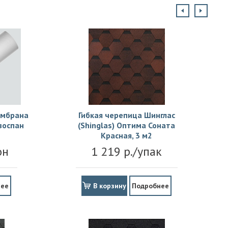
ембрана
Гибкая черепица Шинглас
зоспан
(Shinglas) Оптима Соната
Красная, 3 м2
он
1 219 р./упак
нее
В корзину
Подробнее