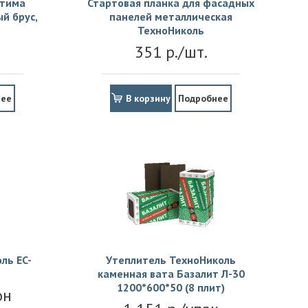
птима
Стартовая планка для фасадных
й брус,
панелей металлическая
ТехноНиколь
351 р./шт.
нее
В корзину
Подробнее
ль EC-
Утеплитель ТехноНиколь
каменная вата Базалит Л-30
1200*600*50 (8 плит)
он