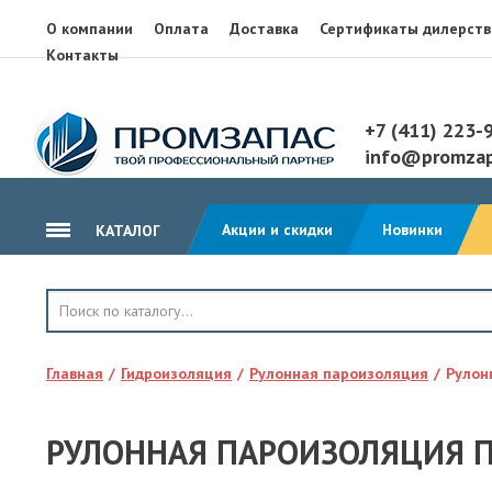
О компании
Оплата
Доставка
Сертификаты дилерств
Контакты
+7 (411) 223-
info@promzap
Акции и скидки
Новинки
КАТАЛОГ
ГИДРОИЗОЛЯЦИЯ
КРОВЛЯ
Главная
Гидроизоляция
Рулонная пароизоляция
Рулон
ТЕПЛОИЗОЛЯЦИЯ
ГЕОТЕКСТИЛЬ
РУЛОННАЯ ПАРОИЗОЛЯЦИЯ П
КЛЕЙ, ПЕНА, ГЕРМЕТИКИ
ОСП, ЛАМ. ФАНЕРА