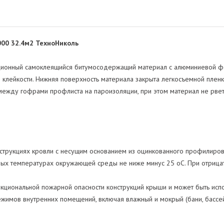
00 32.4м2 ТехноНиколь
ионный самоклеящийся битумосодержащий материал с алюминиевой фол
клейкости. Нижняя поверхность материала закрыта легкосъемной пленк
между гофрами профлиста на пароизоляции, при этом материал не рвет
струкциях кровли с несущим основанием из оцинкованного профилирова
юбых температурах окружающей среды не ниже минус 25 оС. При отрица
кциональной пожарной опасности конструкций крыши и может быть испо
имов внутренних помещений, включая влажный и мокрый (бани, бассейн