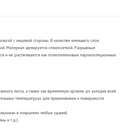
ьгой с лицевой стороны. В качестве клеящего слоя
ой. Материал армируется стеклосеткой. Разрывные
ся и не растягивается как полиэтиленовые пароизоляционные
нного листа, а также как временную кровлю до укладки всей
тельных температурах для приклеивания к поверхности
льзован в покрытиях любых зданий.
ы и т.д.).