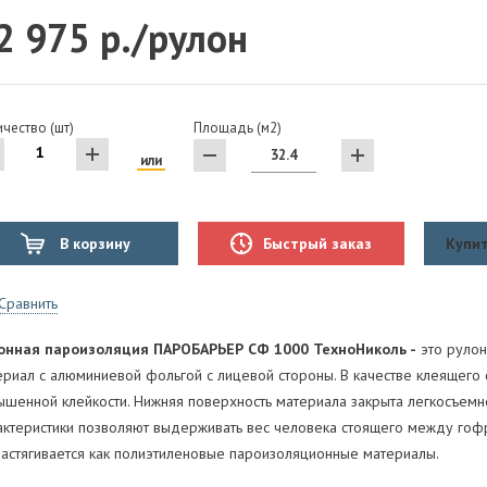
2 975 р./рулон
чество (шт)
Площадь (м2)
или
В корзину
Быстрый заказ
Купит
Сравнить
онная пароизоляция ПАРОБАРЬЕР СФ 1000 ТехноНиколь -
это руло
ериал с алюминиевой фольгой с лицевой стороны. В качестве клеящего 
ышенной клейкости. Нижняя поверхность материала закрыта легкосъемн
актеристики позволяют выдерживать вес человека стоящего между гофр
растягивается как полиэтиленовые пароизоляционные материалы.