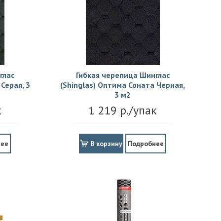
глас
Гибкая черепица Шинглас
Серая, 3
(Shinglas) Оптима Соната Черная,
3 м2
к
1 219 р./упак
нее
В корзину
Подробнее