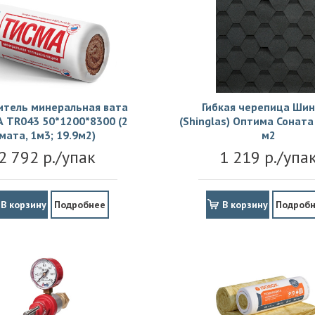
итель минеральная вата
Гибкая черепица Шин
 TR043 50*1200*8300 (2
(Shinglas) Оптима Соната 
мата, 1м3; 19.9м2)
м2
2 792 р./упак
1 219 р./упа
В корзину
Подробнее
В корзину
Подроб