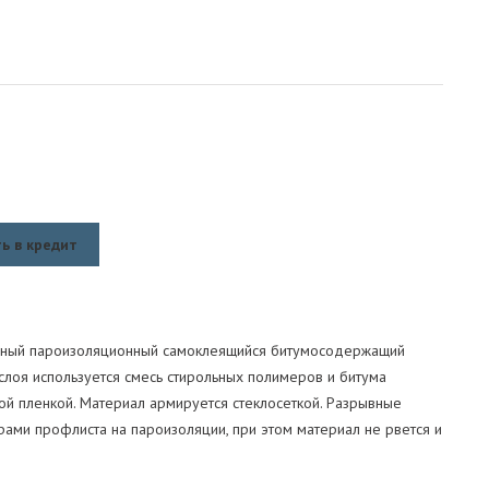
ь в кредит
нный пароизоляционный самоклеящийся битумосодержащий
слоя используется смесь стирольных полимеров и битума
ой пленкой. Материал армируется стеклосеткой. Разрывные
ами профлиста на пароизоляции, при этом материал не рвется и