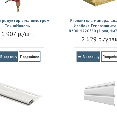
й редуктор с манометром
Утеплитель минеральна
ТехноНиколь
Изобокс Теплозащита 
8200*1220*50 (2 рул, 1м3
1 907 р./шт.
2 629 р./упа
В корзину
Подробнее
В корзину
Подроб