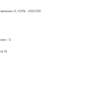
авлении, Н, ±20% - 600/500
олее - 0
од А)