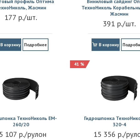
товый профиль Оптима
Виниловый сайдинг О
ехноНиколь, Жасмин
ТехноНиколь Корабельны
Жасмин
177 р./шт.
391 р./шт.
В корзину
Подробнее
В корзину
Подроб
41 %
шпонка ТехноНиколь EM-
Гидрошпонка ТехноНико
260/20
320-4
5 107 р./рулон
15 356 р./рул