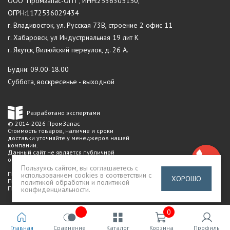
ООО "Промзапас-ОПТ", ИНН:2536305150,
ОГРН:1172536029434
г. Владивосток, ул. Русская 73В, строение 2 офис 11
г. Хабаровск, ул Индустриальная 19 лит К
г. Якутск, Вилюйский переулок, д. 26 А.
Будни: 09.00-18.00
Суббота, воскресенье - выходной
Разработано экспертами
© 2014-2026 ПромЗапас
Стоимость товаров, наличие и сроки
доставки уточняйте у менеджеров нашей
компании.
Данный сайт не является публичной
офертой
Пользуясь сайтом, вы соглашаетесь с
Политика конфиденциальности
использованием cookies в соответствии с
ХОРОШО
Пользовательское соглашение
политикой обработки и политикой
Публичная оферта
конфиденциальности
.
0
Главная
Сравнение
Каталог
Корзина
Профиль