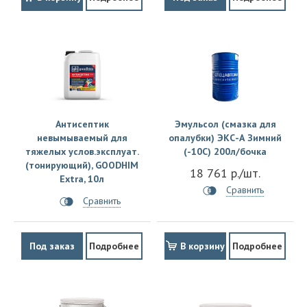
Антисептик
Эмульсол (смазка для
невымываемый для
опалубки) ЭКС-А Зимний
тяжелых услов.эксплуат.
(-10С) 200л/бочка
(тонирующий), GOODHIM
18 761 р./шт.
Extra, 10л
Сравнить
Сравнить
Под заказ
Подробнее
В корзину
Подробнее