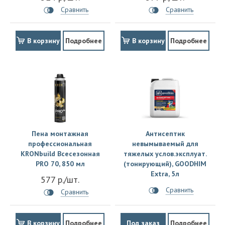
Сравнить
Сравнить
В корзину
Подробнее
В корзину
Подробнее
Пена монтажная
Антисептик
профессиональная
невымываемый для
KRONbuild Всесезонная
тяжелых услов.эксплуат.
PRO 70, 850 мл
(тонирующий), GOODHIM
Extra, 5л
577 р./шт.
Сравнить
Сравнить
В корзину
Подробнее
Под заказ
Подробнее