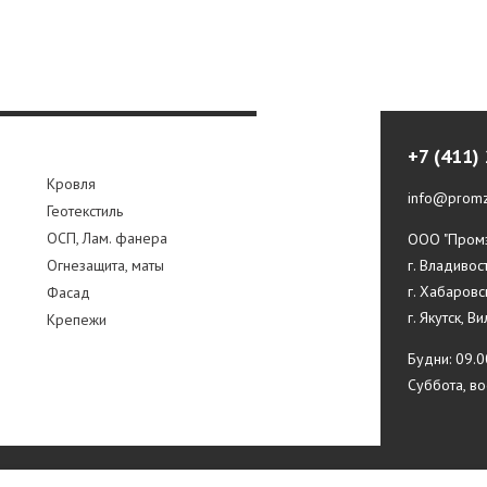
+7 (411)
Кровля
info@promz
Геотекстиль
ОСП, Лам. фанера
ООО "Промз
Огнезащита, маты
г. Владивос
г. Хабаровс
Фасад
г. Якутск, В
Крепежи
Будни: 09.0
Суббота, в
 сроки доставки уточняйте у менеджеров нашей компании.