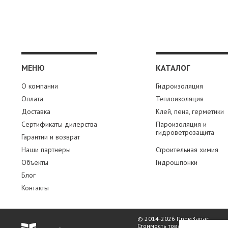
ПАРОИЗОЛЯЦИЯ И ГИДРОВЕТРОЗАЩИТА
ОГНЕЗАЩИТА, МАТЫ
ФАСАД
СТРОИТЕЛЬНАЯ ХИМИЯ
МЕНЮ
КАТАЛОГ
КРЕПЕЖИ
О компании
Гидроизоляция
ГИДРОШПОНКИ
Оплата
Теплоизоляция
Доставка
Клей, пена, герметики
Сертификаты дилерства
Пароизоляция и
гидроветрозащита
Гарантии и возврат
Наши партнеры
Строительная химия
Объекты
Гидрошпонки
Блог
Контакты
© 2014-2026 ПромЗапас
Стоимость товаров, наличие и