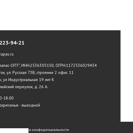
 223-94-21
apas.ru
апас-ОПТ", ИНН:2536305150, ОГРН:1172536029434
ток, ул. Русская 73В, строение 2 офис 11
к, ул Индустриальная 19 лит К
илюйский переулок, д. 26 А.
0-18.00
оскресенье - выходной
Политика конфиденциальности