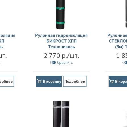
золяция
Рулонная гидроизоляция
Рулонная
КП
БИКРОСТ ХПП
СТЕКЛОИ
ль
Технониколь
(9м) 
шт.
2 770 р./шт.
1 8
ь
Сравнить
робнее
В корзину
Подробнее
В кор