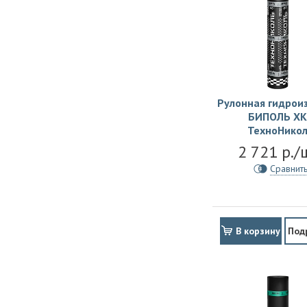
Рулонная гидрои
БИПОЛЬ ХК
ТехноНико
2 721 р./
Сравнит
В корзину
Под