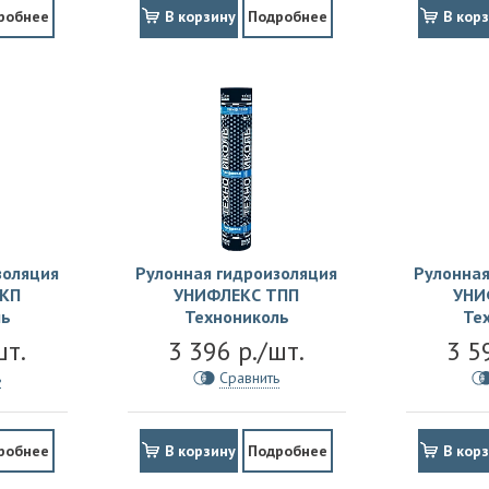
робнее
В корзину
Подробнее
В кор
золяция
Рулонная гидроизоляция
Рулонная
КП
УНИФЛЕКС ТПП
УНИ
ль
Технониколь
Те
шт.
3 396 р./шт.
3 5
ь
Сравнить
робнее
В корзину
Подробнее
В кор