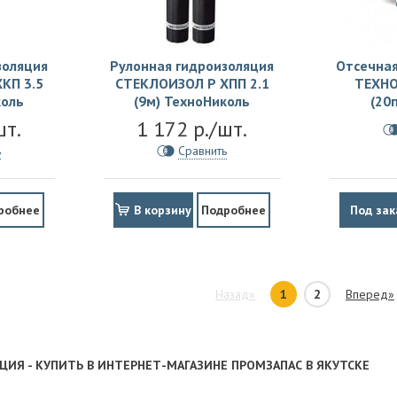
золяция
Рулонная гидроизоляция
Отсечная
КП 3.5
СТЕКЛОИЗОЛ Р ХПП 2.1
ТЕХНО
коль
(9м) ТехноНиколь
(20
шт.
1 172 р./шт.
ь
Сравнить
робнее
В корзину
Подробнее
Под зак
Назад»
1
2
Вперед»
ИЯ - КУПИТЬ В ИНТЕРНЕТ-МАГАЗИНЕ ПРОМЗАПАС В ЯКУТСКЕ