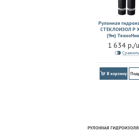
Рулонная гидрои
СТЕКЛОИЗОЛ Р Х
(9м) ТехноНи
1 634 р./
Сравнит
В корзину
Под
РУЛОННАЯ ГИДРОИЗОЛЯЦ