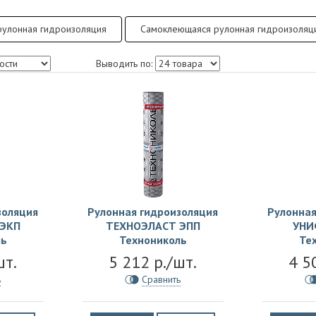
рулонная гидроизоляция
Самоклеющаяся рулонная гидроизоляц
Выводить по:
золяция
Рулонная гидроизоляция
Рулонная
ЭКП
ТЕХНОЭЛАСТ ЭПП
УНИ
ль
Технониколь
Те
шт.
5 212 р./шт.
4 5
ь
Сравнить