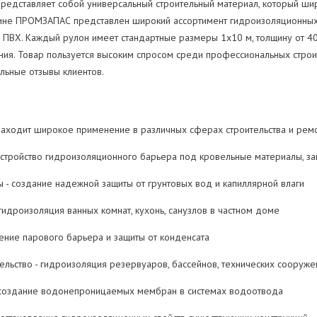
редставляет собой универсальный строительный материал, который ши
азине ПРОМЗАПАС представлен широкий ассортимент гидроизоляционных
и ПВХ. Каждый рулон имеет стандартные размеры 1х10 м, толщину от 4
ния. Товар пользуется высоким спросом среди профессиональных строи
льные отзывы клиентов.
аходит широкое применение в различных сферах строительства и ремо
устройство гидроизоляционного барьера под кровельные материалы, за
 - создание надежной защиты от грунтовых вод и капиллярной влаги
идроизоляция ванных комнат, кухонь, санузлов в частном доме
чение парового барьера и защиты от конденсата
льство - гидроизоляция резервуаров, бассейнов, технических сооруже
создание водонепроницаемых мембран в системах водоотвода