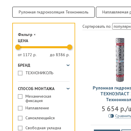
ПАРОИЗОЛЯЦИЯ И ГИДРОВЕТРОЗАЩИТА
Рулонная гидроизоляция Технониколь
Наплавляемая 
ОГНЕЗАЩИТА, МАТЫ
Сортировать по:
ФАСАД
Фильтр
×
СТРОИТЕЛЬНАЯ ХИМИЯ
ЦЕНА
КРЕПЕЖИ
от
1172
р.
до
8386
р.
ГИДРОШПОНКИ
БРЕНД
ТЕХНОНИКОЛЬ
Рулонная гидрои
СПОСОБ МОНТАЖА
ТЕХНОЭЛАСТ 
Механическая
Технонико
фиксация
5 654 р./
Наплавление
Сравнит
Самоклеющийся
Свободная укладка