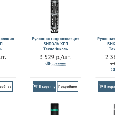
золяция
Рулонная гидроизоляция
Рулонная
П
БИПОЛЬ ХПП
БИК
ль
ТехноНиколь
Те
шт.
3 529 р./шт.
2 3
2 
ь
Сравнить
робнее
В корзину
Подробнее
В кор