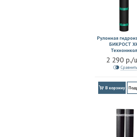
Рулонная гидрои
БИКРОСТ Х
Технонико
2 290 р./
Сравнит
В корзину
Под