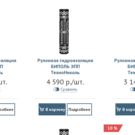
золяция
Рулонная гидроизоляция
Рулонная
П
БИПОЛЬ ЭПП
БИ
ль
ТехноНиколь
Те
шт.
4 590 р./шт.
3 1
ь
Сравнить
робнее
В корзину
Подробнее
В кор
10 %