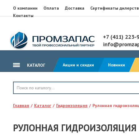
О компании
Оплата
Доставка
Сертификаты дилерств
Контакты
+7 (411) 223-
info@promzap
Акции и скидки
Новинки
КАТАЛОГ
ГИДРОИЗОЛЯЦИЯ
КРОВЛЯ
Главная
Каталог
Гидроизоляция
Рулонная гидроизоля
ТЕПЛОИЗОЛЯЦИЯ
ГЕОТЕКСТИЛЬ
РУЛОННАЯ ГИДРОИЗОЛЯЦИЯ 
КЛЕЙ, ПЕНА, ГЕРМЕТИКИ
ОСП, ЛАМ. ФАНЕРА