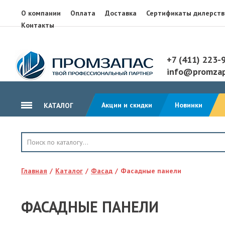
О компании
Оплата
Доставка
Сертификаты дилерств
Контакты
+7 (411) 223-
info@promzap
Акции и скидки
Новинки
КАТАЛОГ
ГИДРОИЗОЛЯЦИЯ
КРОВЛЯ
Главная
Каталог
Фасад
Фасадные панели
ТЕПЛОИЗОЛЯЦИЯ
ГЕОТЕКСТИЛЬ
ФАСАДНЫЕ ПАНЕЛИ
КЛЕЙ, ПЕНА, ГЕРМЕТИКИ
ОСП, ЛАМ. ФАНЕРА