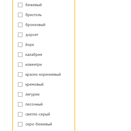
бежевый
бристоль
бронзовый
дорсет
йорк
калабрия
ковентри
красно-коричневый
кремовый
лигурия
песочный
светло-серый
серо-бежевый