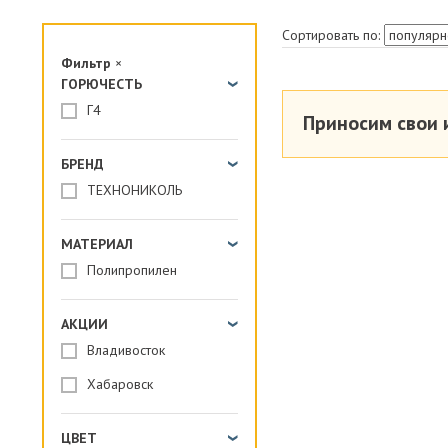
ПАРОИЗОЛЯЦИЯ И ГИДРОВЕТРОЗАЩИТА
Сортировать по:
ОГНЕЗАЩИТА, МАТЫ
Фильтр
×
ГОРЮЧЕСТЬ
ФАСАД
Г4
Приносим свои 
СТРОИТЕЛЬНАЯ ХИМИЯ
КРЕПЕЖИ
БРЕНД
ГИДРОШПОНКИ
ТЕХНОНИКОЛЬ
МАТЕРИАЛ
Полипропилен
АКЦИИ
Владивосток
Хабаровск
ЦВЕТ