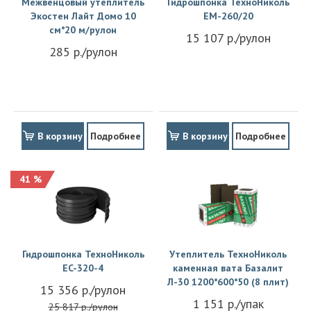
Межвенцовый утеплитель
Гидрошпонка ТехноНиколь
Экостен Лайт Домо 10
EM-260/20
см*20 м/рулон
15 107 р./рулон
285 р./рулон
В корзину
Подробнее
В корзину
Подробнее
41 %
Гидрошпонка ТехноНиколь
Утеплитель ТехноНиколь
EC-320-4
каменная вата Базалит
Л-30 1200*600*50 (8 плит)
15 356 р./рулон
1 151 р./упак
25 817 р./рулон