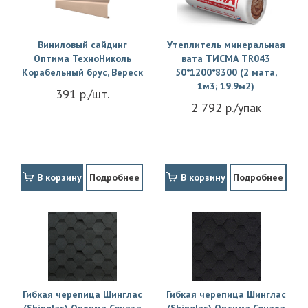
Виниловый сайдинг
Утеплитель минеральная
Оптима ТехноНиколь
вата ТИСМА TR043
Корабельный брус, Вереск
50*1200*8300 (2 мата,
1м3; 19.9м2)
391 р./шт.
2 792 р./упак
В корзину
Подробнее
В корзину
Подробнее
Гибкая черепица Шинглас
Гибкая черепица Шинглас
(Shinglas) Оптима Соната
(Shinglas) Оптима Соната